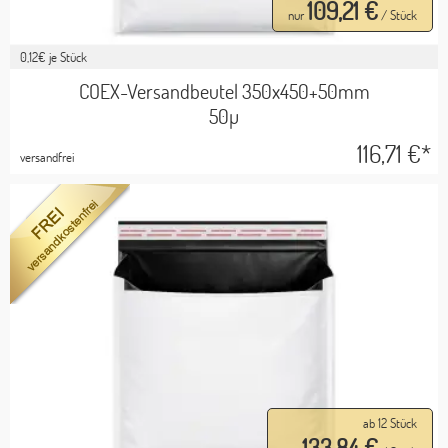
109,21 €
nur
/ Stück
0,12
€ je Stück
COEX-Versandbeutel 350x450+50mm
50µ
116,71
€*
versandfrei
ab 12 Stück
133,84 €