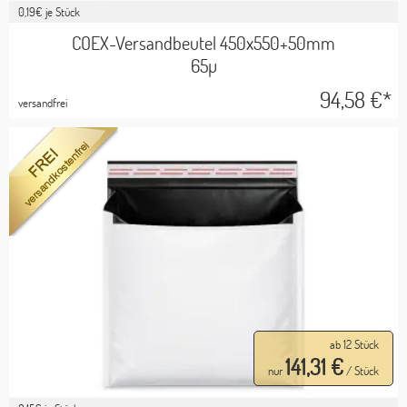
0,19
€ je Stück
COEX-Versandbeutel 450x550+50mm
65µ
94,58
€*
versandfrei
ab 12 Stück
141,31 €
nur
/ Stück