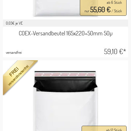
ab 6 Stück
55,60 €
nur
/ Stück
0,03
€ je VE
COEX-Versandbeutel 165x220+50mm 50µ
59,10
€*
versandfrei
ab 12 Stück