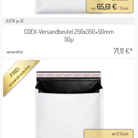
65,61 €
nur
/ Stück
0,07
€ je VE
COEX-Versandbeutel 250x350+50mm
50µ
71,11
€*
versandfrei
ab 12 Stück