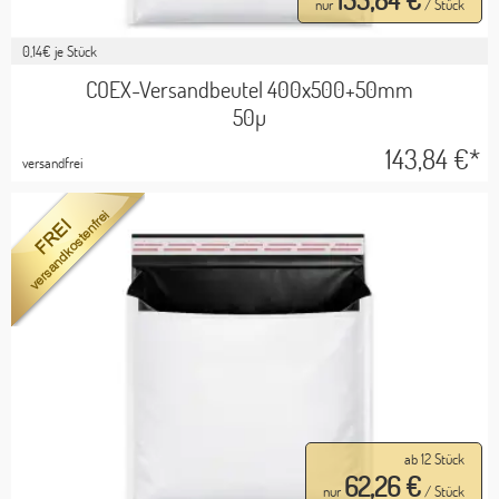
nur
/ Stück
0,14
€ je Stück
COEX-Versandbeutel 400x500+50mm
50µ
143,84
€*
versandfrei
ab 12 Stück
62,26 €
nur
/ Stück