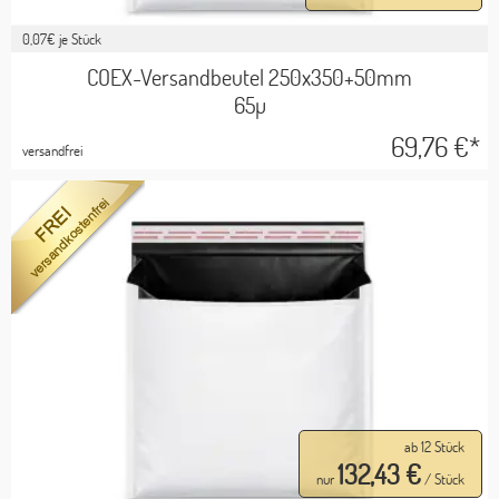
0,07
€ je Stück
COEX-Versandbeutel 250x350+50mm
65µ
69,76
€*
versandfrei
ab 12 Stück
132,43 €
nur
/ Stück