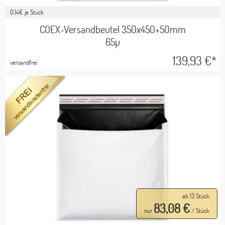
0,14
€ je Stück
COEX-Versandbeutel 350x450+50mm
65µ
139,93
€*
versandfrei
ab 13 Stück
83,08 €
nur
/ Stück