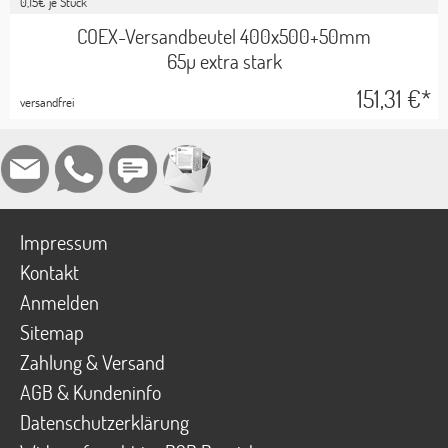
0,15
€ je Stück
COEX-Versandbeutel 400x500+50mm
65µ extra stark
151,31
€*
versandfrei
Impressum
Kontakt
Anmelden
Sitemap
Zahlung & Versand
AGB & Kundeninfo
Datenschutzerklärung